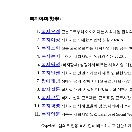
복지야학(野學)
복지요결
근본으로부터 이야기하는 사회사업 원리와 방법
복지야성
사회사업에 대한 비판적 성찰 2026. 6
복지소학
한문 고전으로 하는 사회사업 바탕 공부 2026
복지논어
논어의 사회사업적 독해와 적용 2026. 7
복지영성
(복지팡세) 성경에서 배우는 사회사업, 개신교
복지인권
사회사업 인권의 개념과 내용 및 실현 방법, 
장애개념
장애의 정의, 장애에 대한 관점, 사람과 장애,
탈시설론
탈시설 개념, 시설의 대안, 탈시설 정책의 분
복지근무
복지시설의 근무제론, 근무표 및 근로시간 프로
복지경영
사회사업 체계 효율화 방안, 아카데미 복지
복지영문
영문판 사회사업 요결 Essence of Social Work
Copyleft : 임의로 인용 복사 인쇄 배부하시고 만만하